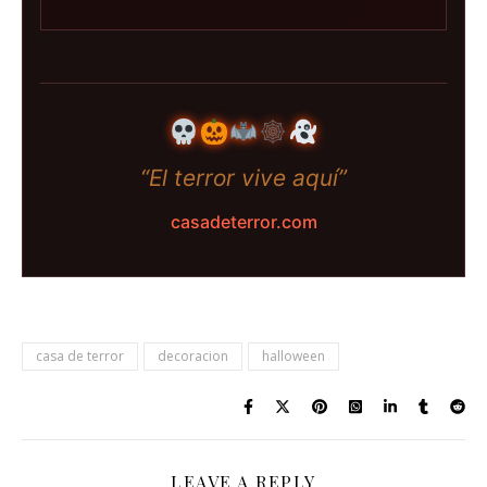
“El terror vive aquí”
casadeterror.com
casa de terror
decoracion
halloween
LEAVE A REPLY