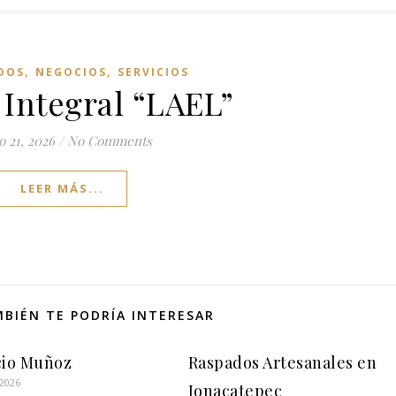
,
,
DOS
NEGOCIOS
SERVICIOS
 Integral “LAEL”
 21, 2026
/
No Comments
LEER MÁS...
BIÉN TE PODRÍA INTERESAR
cio Muñoz
Raspados Artesanales en
 2026
Jonacatepec