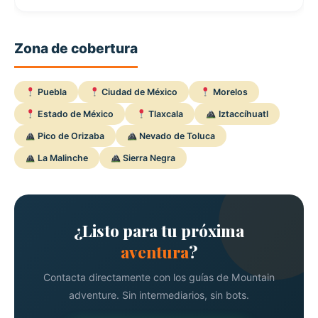
Zona de cobertura
Puebla
Ciudad de México
Morelos
Estado de México
Tlaxcala
Iztaccíhuatl
Pico de Orizaba
Nevado de Toluca
La Malinche
Sierra Negra
¿Listo para tu próxima
aventura
?
Contacta directamente con los guías de Mountain
adventure. Sin intermediarios, sin bots.