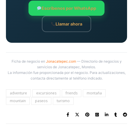
Escríbenos por WhatsApp
Llamar ahora
Ficha de negocio en
Jonacatepec.com
— Directorio de negocios y
servicios de Jonacatepec, Morelos.
La información fue proporcionada por el negocio. Para actualizaciones,
contacta directamente al teléfono indicado.
adventure
excursiones
friends
montaña
mountain
paseos
turismo