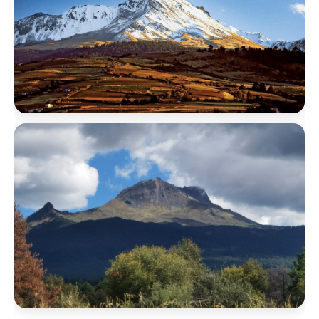
4,680 M.S.N.M.
Nevado de Toluca
Xinantécatl · 1 día · Intermedio