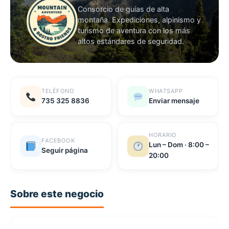
Consorcio de guías de alta
montaña. Expediciones, alpinismo y
turismo de aventura con los más
altos estándares de seguridad.
TELÉFONO
WHATSAPP
735 325 8836
Enviar mensaje
HORARIO
FACEBOOK
Lun – Dom · 8:00 –
Seguir página
20:00
Sobre este negocio