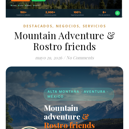
,
,
DESTACADOS
NEGOCIOS
SERVICIOS
Mountain Adventure &
Rostro friends
mayo 29, 2026
/
No Comments
ALTA MONTAÑA · AVENTURA ·
MÉXICO
Mountain
adventure
&
Rostro friends