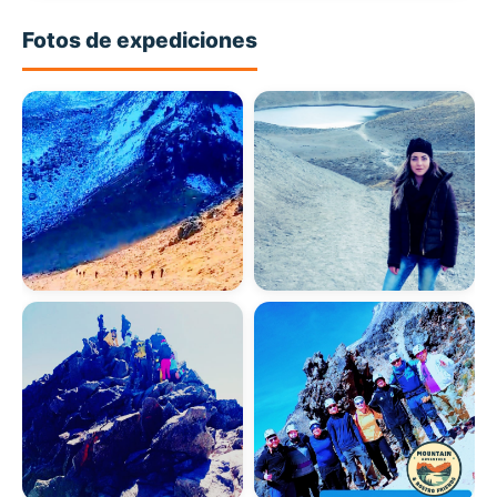
4,461 M.S.N.M.
La Malinche
Fotos de expediciones
Matlalcueye · 1 día · Principiante