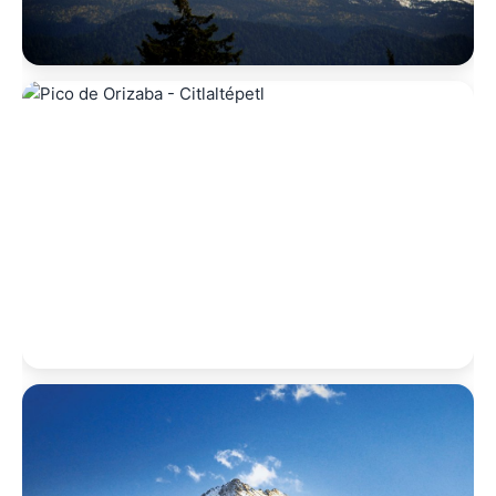
5,230 M.S.N.M.
Iztaccíhuatl
La Mujer Dormida · 2 días · Avanzado
5,636 M.S.N.M.
Pico de Orizaba
Citlaltépetl · 2-3 días · Avanzado