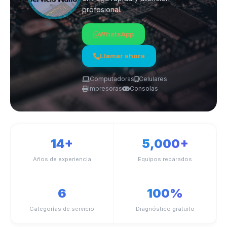
profesional.
WhatsApp
Llamar ahora
Computadoras
Celulares
Impresoras
Consolas
14+
5,000+
Años de experiencia
Equipos reparados
6
100%
Categorías de servicio
Diagnóstico gratuito