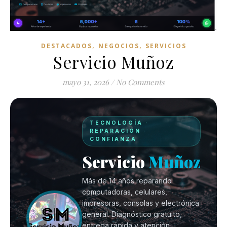
,
,
DESTACADOS
NEGOCIOS
SERVICIOS
Servicio Muñoz
mayo 31, 2026
/
No Comments
TECNOLOGÍA ·
REPARACIÓN ·
CONFIANZA
Servicio
Muñoz
Más de 14 años reparando
computadoras, celulares,
impresoras, consolas y electrónica
general. Diagnóstico gratuito,
entrega rápida y atención