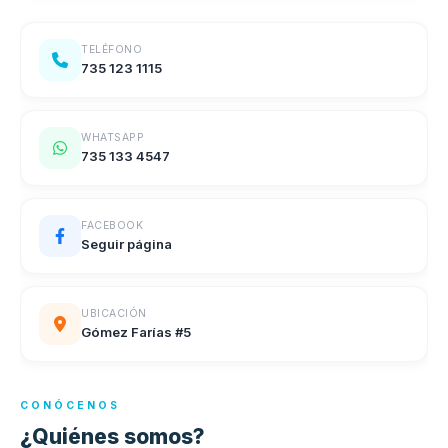
TELÉFONO
735 123 1115
WHATSAPP
735 133 4547
FACEBOOK
Seguir página
UBICACIÓN
Gómez Farías #5
CONÓCENOS
¿Quiénes somos?