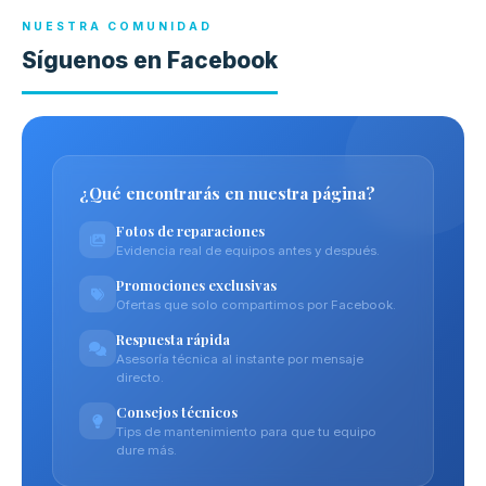
NUESTRA COMUNIDAD
Síguenos en Facebook
¿Qué encontrarás en nuestra página?
Fotos de reparaciones
Evidencia real de equipos antes y después.
Promociones exclusivas
Ofertas que solo compartimos por Facebook.
Respuesta rápida
Asesoría técnica al instante por mensaje
directo.
Consejos técnicos
Tips de mantenimiento para que tu equipo
dure más.