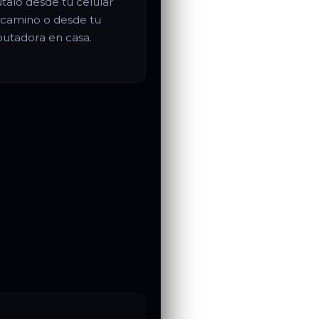
útalo desde tu celular
 camino o desde tu
utadora en casa.