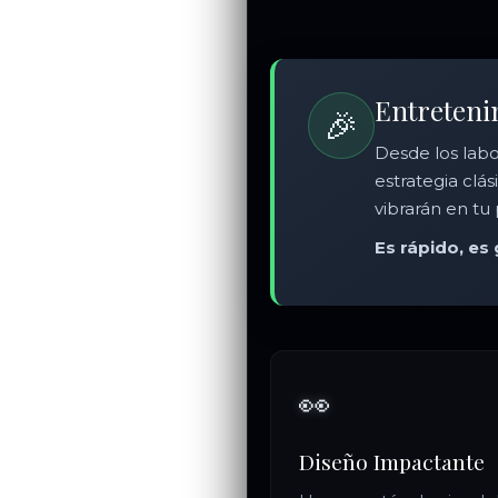
Entreteni
🎉
Desde los lab
estrategia clá
vibrarán en tu 
Es rápido, es 
👀
Diseño Impactante