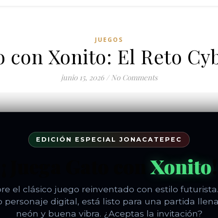
JUEGOS
 con Xonito: El Reto Cy
junio 15, 2026
/
No Comments
EDICIÓN ESPECIAL JONACATEPEC
¡Juega Gato con
Xonito
!
e el clásico juego reinventado con estilo futurista.
 personaje digital, está listo para una partida llena
neón y buena vibra. ¿Aceptas la invitación?