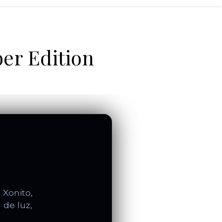
ber Edition
 Xonito,
 de luz,