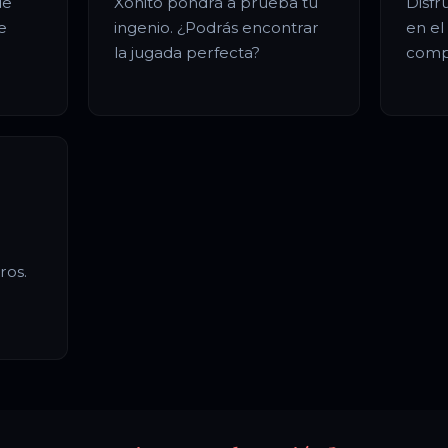
de
Xonito pondrá a prueba tu
Disfr
e
ingenio. ¿Podrás encontrar
en el
la jugada perfecta?
comp
ros.