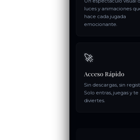
Un espectáculo visual 
luces y animaciones qu
hace cada jugada
emocionante.
🚀
Acceso Rápido
Sin descargas, sin regist
Solo entras, juegas y te
diviertes.